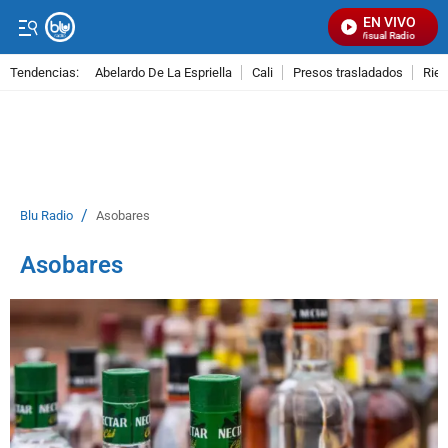
EN VIVO
Señal Visual Radio
Tendencias:
Abelardo De La Espriella
Cali
Presos trasladados
Rie
PUBLICIDAD
/
Blu Radio
Asobares
Asobares