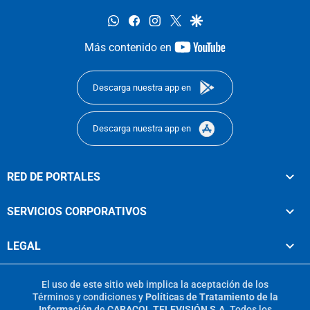
whatsapp
facebook
instagram
twitter
google
youtube-
Más contenido en
footer
Descarga nuestra app en
Descarga nuestra app en
RED DE PORTALES
SERVICIOS CORPORATIVOS
LEGAL
El uso de este sitio web implica la aceptación de los
Términos y condiciones
y
Políticas de Tratamiento de la
Información
de
CARACOL TELEVISIÓN S.A.
Todos los