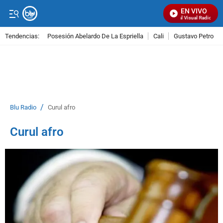
EN VIVO
Señal Visual Radio
Tendencias:
Posesión Abelardo De La Espriella
Cali
Gustavo Petro
PUBLICIDAD
/
Blu Radio
Curul afro
Curul afro