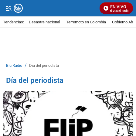
EN VIVO
Señal Visual Radio
Tendencias:
Desastre nacional
Terremoto en Colombia
Gobierno Abel
PUBLICIDAD
/
Blu Radio
Día del periodista
Día del periodista