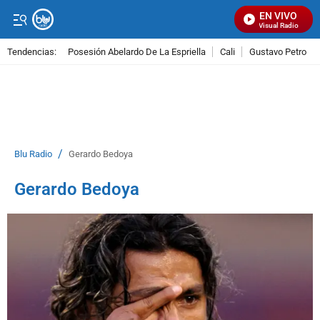
EN VIVO
Señal Visual Radio
Tendencias:
Posesión Abelardo De La Espriella
Cali
Gustavo Petro
PUBLICIDAD
/
Blu Radio
Gerardo Bedoya
Gerardo Bedoya