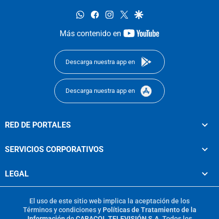
whatsapp
facebook
instagram
twitter
google
youtube-
Más contenido en
footer
Descarga nuestra app en
Descarga nuestra app en
RED DE PORTALES
SERVICIOS CORPORATIVOS
LEGAL
El uso de este sitio web implica la aceptación de los
Términos y condiciones
y
Políticas de Tratamiento de la
Información
de
CARACOL TELEVISIÓN S.A.
Todos los