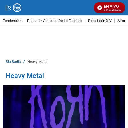
EN VIVO
Señal Visual Radio
Tendencias:
Posesión Abelardo De La Espriella
Papa León XIV
Alfons
PUBLICIDAD
/
Blu Radio
Heavy Metal
Heavy Metal