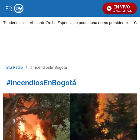
EN VIVO
Señal Visual Radio
Tendencias:
Abelardo De La Espriella se posesiona como presidente
Cal
PUBLICIDAD
/
Blu Radio
#IncendiosEnBogotá
#IncendiosEnBogotá