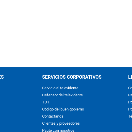
ES
SERVICIOS CORPORATIVOS
L
Servicio al televidente
Co
Defensor del televidente
Re
TDT
Po
Código del buen gobierno
Po
Contáctanos
Té
Clientes y proveedores
Paute con nosotros