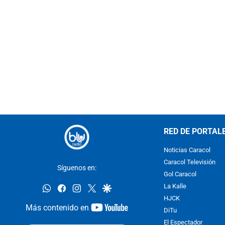
RED DE PORTAL
Noticias Caracol
Caracol Televisión
Síguenos en:
Gol Caracol
whatsapp
facebook
instagram
twitter
google
La Kalle
HJCK
youtube-
Más contenido en
DiTu
footer
El Espectador