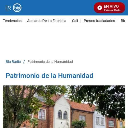
EN VIVO
Señal Visual Radio
Tendencias:
Abelardo De La Espriella
Cali
Presos trasladados
Rie
PUBLICIDAD
/
Blu Radio
Patrimonio de la Humanidad
Patrimonio de la Humanidad