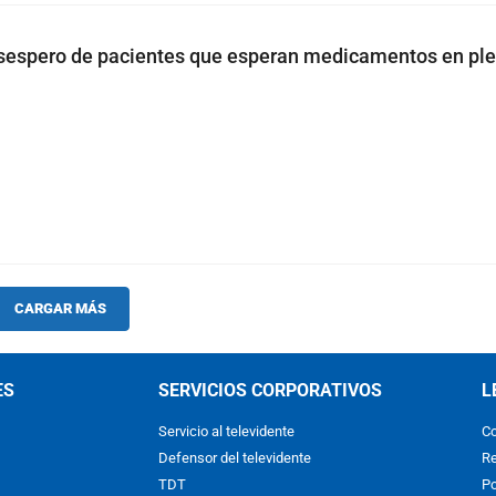
sespero de pacientes que esperan medicamentos en plen
CARGAR MÁS
ES
SERVICIOS CORPORATIVOS
L
Servicio al televidente
Co
Defensor del televidente
Re
TDT
Po