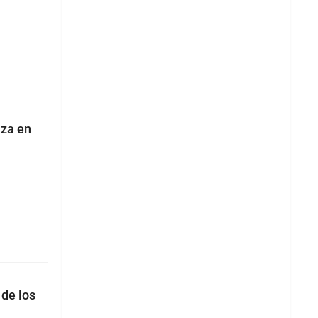
nza en
de los