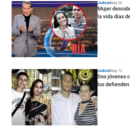
Judicial
May 26
Mujer descubr
la vida días 
Judicial
May 12
Dos jóvenes c
los defienden