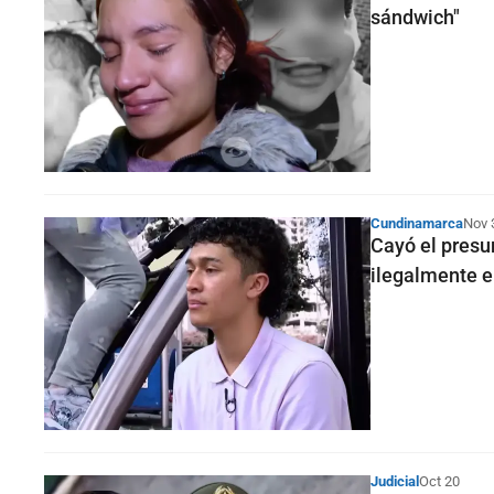
sándwich"
Cundinamarca
Nov 
Cayó el presu
ilegalmente 
Judicial
Oct 20