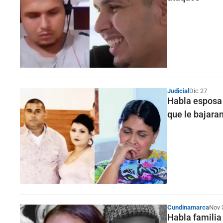
Judicial
Dic 27
Habla esposa 
que le bajaran
Cundinamarca
Nov 
Habla familia 