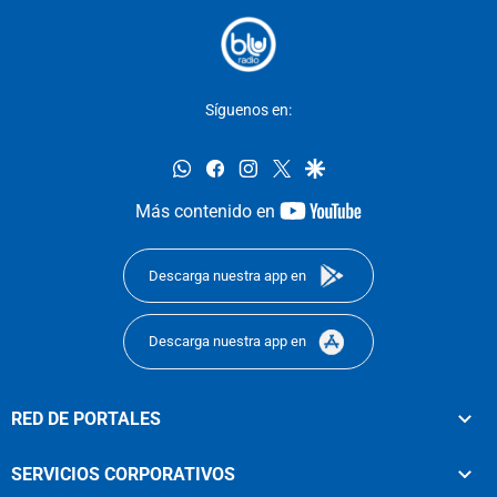
Síguenos en:
whatsapp
facebook
instagram
twitter
google
youtube-
Más contenido en
footer
Descarga nuestra app en
Descarga nuestra app en
RED DE PORTALES
SERVICIOS CORPORATIVOS