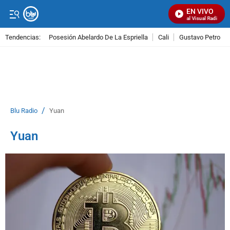
EN VIVO
Señal Visual Radio
Tendencias:
Posesión Abelardo De La Espriella
Cali
Gustavo Petro
PUBLICIDAD
/
Blu Radio
Yuan
Yuan