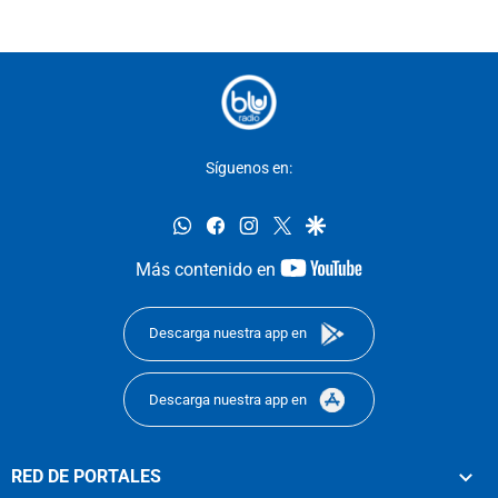
Síguenos en:
whatsapp
facebook
instagram
twitter
google
youtube-
Más contenido en
footer
Descarga nuestra app en
Descarga nuestra app en
RED DE PORTALES