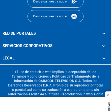
Descarga nuestra app en
Descarga nuestra app en
RED DE PORTALES
SERVICIOS CORPORATIVOS
LEGAL
El uso de este sitio web implica la aceptación de los
Términos y condiciones
y
Políticas de Tratamiento de la
Información
de
CARACOL TELEVISIÓN S.A.
Todos los
Derechos Reservados D.R.A. Prohibida su reproducción total
o parcial, así como su traducción a cualquier idioma sin
autorización escrita de su titular. Reproduction in whole or in
c
part, or translation without written permission is prohibited.
All rights reserved 2025.
PUBLICIDAD