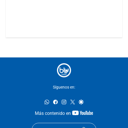
Síguenos en:
whatsapp
facebook
instagram
twitter
google
youtube-
Más contenido en
footer