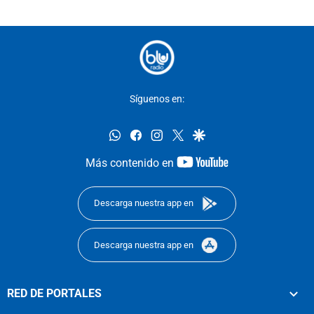
Síguenos en:
whatsapp
facebook
instagram
twitter
google
youtube-
Más contenido en
footer
Descarga nuestra app en
Descarga nuestra app en
RED DE PORTALES