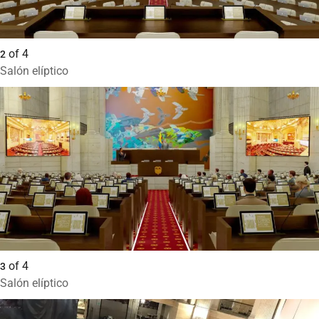
of
4
2
Salón elíptico
of
4
3
Salón elíptico