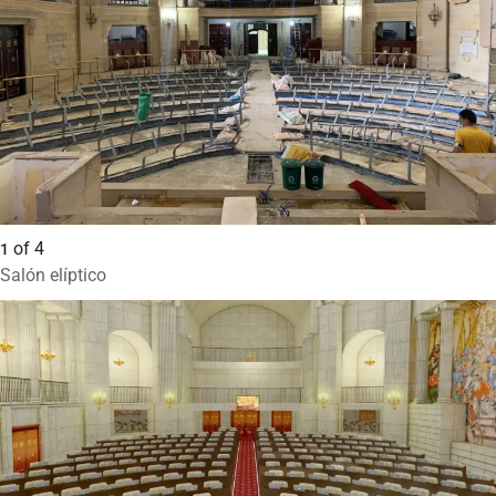
of
4
1
Salón elíptico