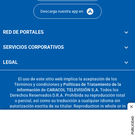
Descarga nuestra app en
RED DE PORTALES
SERVICIOS CORPORATIVOS
LEGAL
El uso de este sitio web implica la aceptación de los
Términos y condiciones
y
Políticas de Tratamiento de la
Información
de
CARACOL TELEVISIÓN S.A.
Todos los
Derechos Reservados D.R.A. Prohibida su reproducción total
o parcial, así como su traducción a cualquier idioma sin
autorización escrita de su titular. Reproduction in whole or in
c
part, or translation without written permission is prohibited.
All rights reserved 2025.
PUBLICIDAD
MIEMBRO DE: