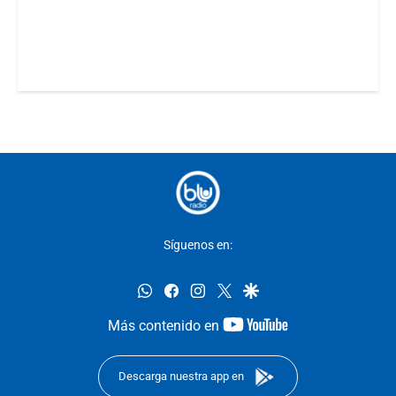
Síguenos en:
whatsapp
facebook
instagram
twitter
google
youtube-
Más contenido en
footer
Descarga nuestra app en