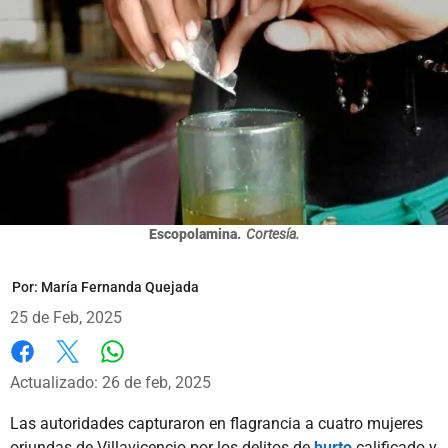
Escopolamina.
Cortesía.
Por:
María Fernanda Quejada
25 de Feb, 2025
Whatsapp
Facebook
X
Actualizado: 26 de feb, 2025
Las autoridades capturaron en flagrancia a cuatro mujeres
oriundas de Villavicencio por los delitos de
hurto
calificado y