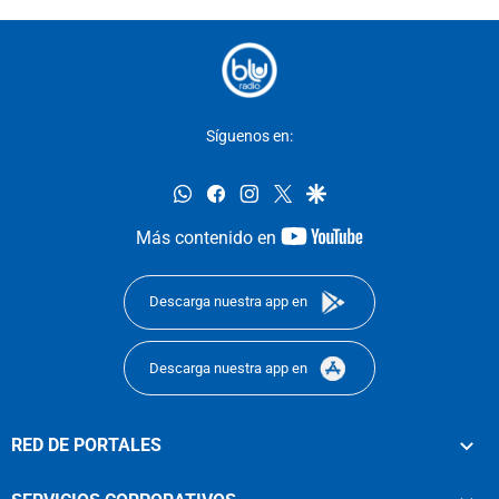
Síguenos en:
whatsapp
facebook
instagram
twitter
google
youtube-
Más contenido en
footer
Descarga nuestra app en
Descarga nuestra app en
RED DE PORTALES