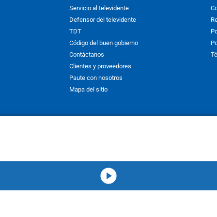
Servicio al televidente
Co
Defensor del televidente
Re
TDT
Po
Código del buen gobierno
Po
Contáctanos
Té
Clientes y proveedores
Paute con nosotros
Mapa del sitio
nos y condiciones
y
Políticas de Tratamiento de la Información
de
CAR
hibida su reproducción total o parcial, así como su traducción a cual
 or in part, or translation without written permission is prohibited. All 
media-icon