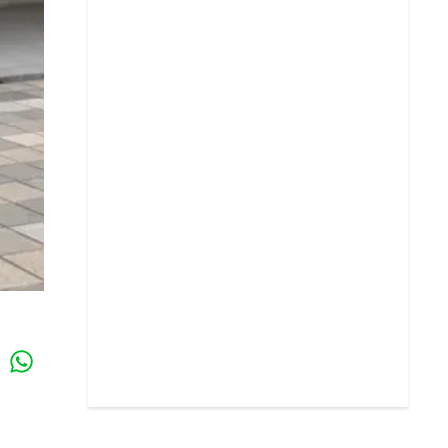
Whatsapp
k