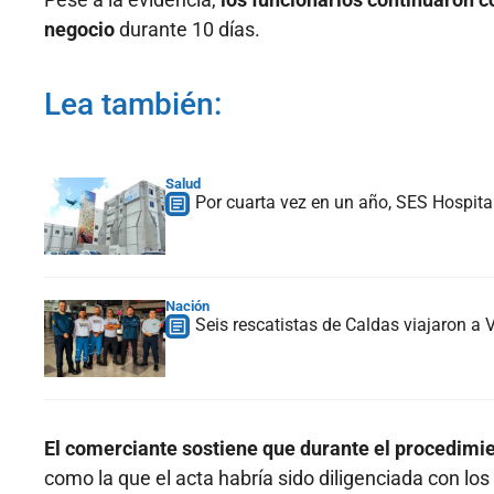
negocio
durante 10 días.
Lea también:
Salud
Por cuarta vez en un año, SES Hospita
Nación
Seis rescatistas de Caldas viajaron a
El comerciante sostiene que durante el procedimie
como la que el acta habría sido diligenciada con los