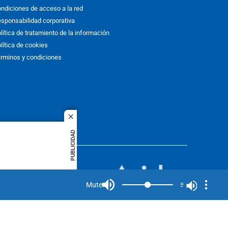
ndiciones de acceso a la red
sponsabilidad corporativa
lítica de tratamiento de la información
lítica de cookies
rminos y condiciones
close
PUBLICIDAD
ACOL
quier idioma
MIEMBRO DE:
rights
Mute
Mute