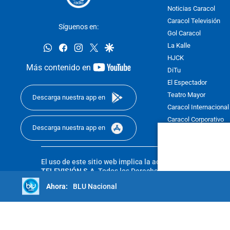
Noticias Caracol
Caracol Televisión
Síguenos en:
Gol Caracol
whatsapp
facebook
instagram
twitter
google
La Kalle
HJCK
youtube-
Más contenido en
DiTu
footer
El Espectador
Teatro Mayor
Descarga nuestra app en
Caracol Internacional
Caracol Corporativo
Descarga nuestra app en
Caracol Next
El uso de este sitio web implica la aceptación de los
Térmi
TELEVISIÓN S.A.
Todos los Derechos Reservados D.R.A. Pro
sin autorización escrita de su titular. Reproduction in whole
BLU Nacional
reserved 2025.