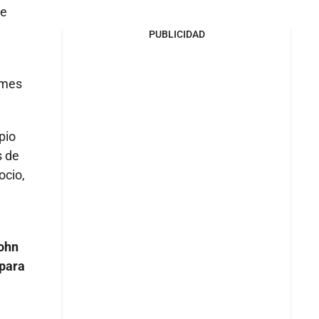
le
PUBLICIDAD
ames
pio
s de
ocio,
John
 para