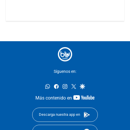
Síguenos en:
whatsapp
facebook
instagram
twitter
google
youtube-
Más contenido en
footer
Descarga nuestra app en