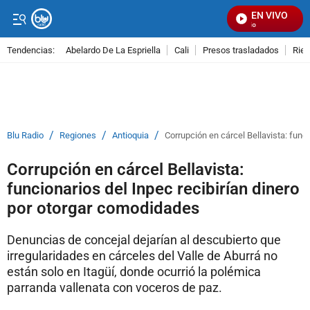
EN VIVO
S
Tendencias:
Abelardo De La Espriella
Cali
Presos trasladados
Rie
PUBLICIDAD
/
/
/
Blu Radio
Regiones
Antioquia
Corrupción en cárcel Bellavista: func
Corrupción en cárcel Bellavista:
funcionarios del Inpec recibirían dinero
por otorgar comodidades
Denuncias de concejal dejarían al descubierto que
irregularidades en cárceles del Valle de Aburrá no
están solo en Itagüí, donde ocurrió la polémica
parranda vallenata con voceros de paz.