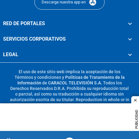
Descarga nuestra app en
RED DE PORTALES
SERVICIOS CORPORATIVOS
LEGAL
El uso de este sitio web implica la aceptación de los
Términos y condiciones
y
Políticas de Tratamiento de la
Información
de
CARACOL TELEVISIÓN S.A.
Todos los
Derechos Reservados D.R.A. Prohibida su reproducción total
o parcial, así como su traducción a cualquier idioma sin
autorización escrita de su titular. Reproduction in whole or in
c
part, or translation without written permission is prohibited.
All rights reserved 2025.
PUBLICIDAD
MIEMBRO DE: