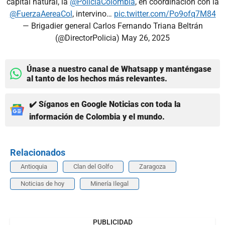
capital natural, la
@PoliciaColombia
, en coordinación con la
@FuerzaAereaCol
, intervino…
pic.twitter.com/Po9ofq7M84
— Brigadier general Carlos Fernando Triana Beltrán
(@DirectorPolicia)
May 26, 2025
Únase a nuestro canal de Whatsapp y manténgase
al tanto de los hechos más relevantes.
✔️ Síganos en Google Noticias con toda la
información de Colombia y el mundo.
Relacionados
Antioquia
Clan del Golfo
Zaragoza
Noticias de hoy
Minería Ilegal
PUBLICIDAD