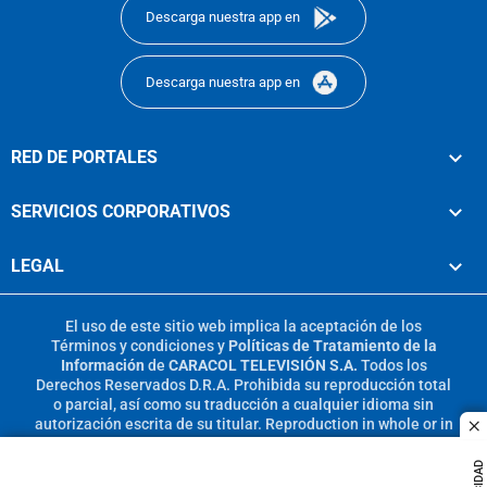
Descarga nuestra app en
Descarga nuestra app en
RED DE PORTALES
SERVICIOS CORPORATIVOS
LEGAL
El uso de este sitio web implica la aceptación de los
Términos y condiciones
y
Políticas de Tratamiento de la
Información
de
CARACOL TELEVISIÓN S.A.
Todos los
Derechos Reservados D.R.A. Prohibida su reproducción total
o parcial, así como su traducción a cualquier idioma sin
autorización escrita de su titular. Reproduction in whole or in
c
part, or translation without written permission is prohibited.
All rights reserved 2025.