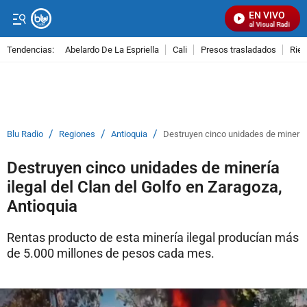
EN VIVO
Señal Visual Radio
Tendencias:
Abelardo De La Espriella
Cali
Presos trasladados
Rie
PUBLICIDAD
/
/
/
Blu Radio
Regiones
Antioquia
Destruyen cinco unidades de minería i
Destruyen cinco unidades de minería
ilegal del Clan del Golfo en Zaragoza,
Antioquia
Rentas producto de esta minería ilegal producían más
de 5.000 millones de pesos cada mes.