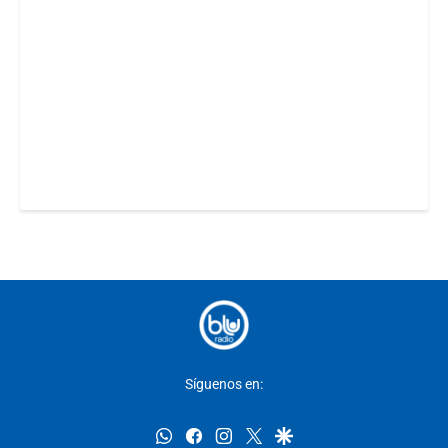
Síguenos en:
whatsapp
facebook
instagram
twitter
google