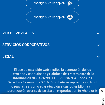
Descarga nuestra app en
Descarga nuestra app en
RED DE PORTALES
SERVICIOS CORPORATIVOS
LEGAL
El uso de este sitio web implica la aceptación de los
Términos y condiciones
y
Políticas de Tratamiento de la
Información
de
CARACOL TELEVISIÓN S.A.
Todos los
Derechos Reservados D.R.A. Prohibida su reproducción total
o parcial, así como su traducción a cualquier idioma sin
autorización escrita de su titular. Reproduction in whole or in
c
part, or translation without written permission is prohibited.
All rights reserved 2025.