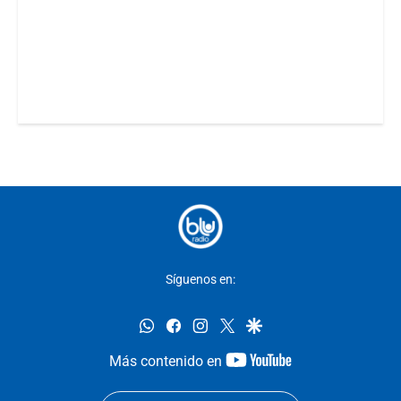
Síguenos en:
whatsapp
facebook
instagram
twitter
google
youtube-
Más contenido en
footer