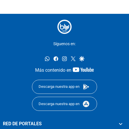
Síguenos en:
whatsapp
facebook
instagram
twitter
google
youtube-
Más contenido en
footer
Descarga nuestra app en
Descarga nuestra app en
RED DE PORTALES