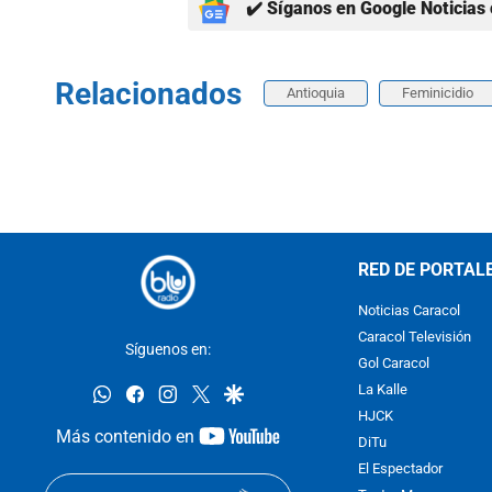
✔️ Síganos en Google Noticias 
Relacionados
Antioquia
Feminicidio
RED DE PORTAL
Noticias Caracol
Caracol Televisión
Síguenos en:
Gol Caracol
whatsapp
facebook
instagram
twitter
google
La Kalle
HJCK
youtube-
Más contenido en
DiTu
footer
El Espectador