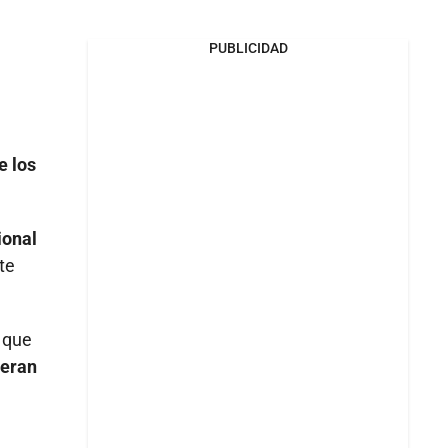
PUBLICIDAD
e los
ional
te
 que
ieran