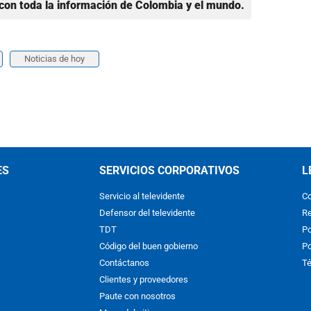
con toda la información de Colombia y el mundo.
Noticias de hoy
ES
SERVICIOS CORPORATIVOS
L
Servicio al televidente
Co
Defensor del televidente
Re
TDT
Po
Código del buen gobierno
Po
Contáctanos
Té
Clientes y proveedores
Paute con nosotros