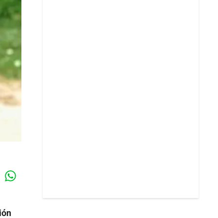
Whatsapp
k
ión