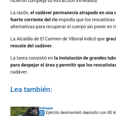
hicieron compleja su extracción inmediata.
La razón,
el cadáver permanecía atrapado en una c
fuerte corriente del río
impedía que los rescatistas
alternativas para recuperar el cuerpo sin poner en r
La Alcaldía de El Carmen de Viboral indicó que
grac
rescate del cadáver.
La tarea consistió en
la instalación de grandes tub
para despejar el área y permitir que los rescatista
cadáver.
Lea también:
Antioquia
Ejército desmanteló depósito con 80 k