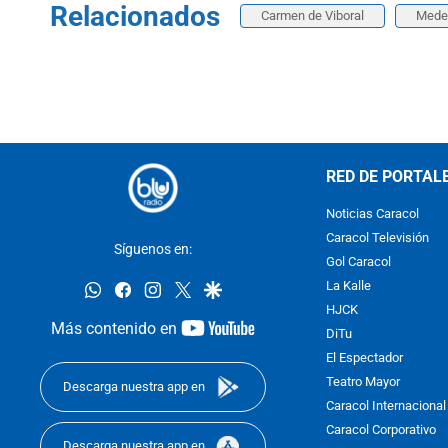
Relacionados
Carmen de Viboral
Medel
RED DE PORTAL
Noticias Caracol
Caracol Televisión
Síguenos en:
Gol Caracol
whatsapp
facebook
instagram
twitter
google
La Kalle
HJCK
youtube-
Más contenido en
DiTu
footer
El Espectador
Teatro Mayor
Descarga nuestra app en
Caracol Internacional
Caracol Corporativo
Descarga nuestra app en