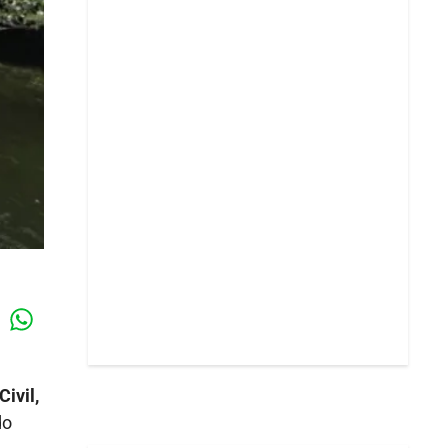
Whatsapp
k
ivil,
do