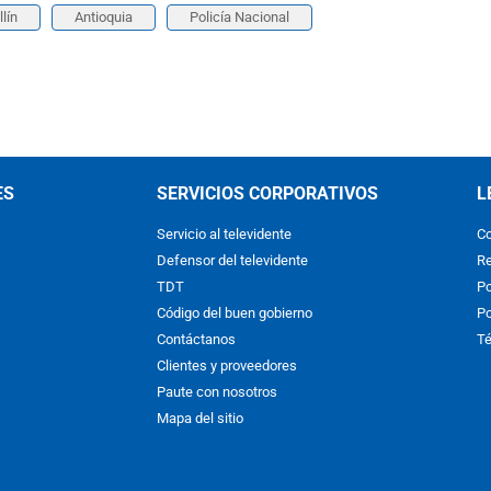
lín
Antioquia
Policía Nacional
ES
SERVICIOS CORPORATIVOS
L
Servicio al televidente
Co
Defensor del televidente
Re
TDT
Po
Código del buen gobierno
Po
Contáctanos
Té
Clientes y proveedores
Paute con nosotros
Mapa del sitio