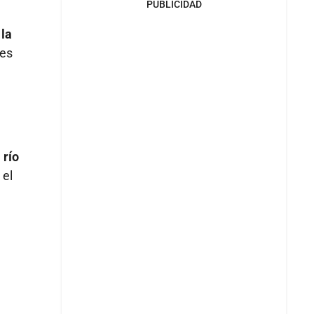
PUBLICIDAD
 la
tes
 río
 el