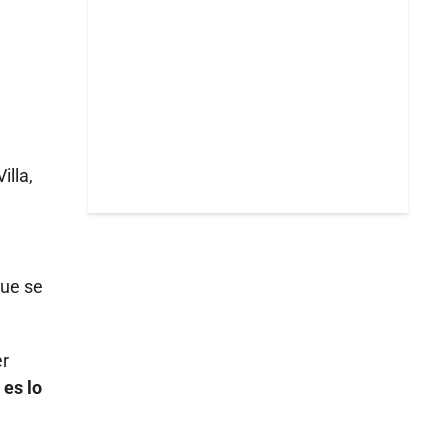
illa,
que se
er
 es lo