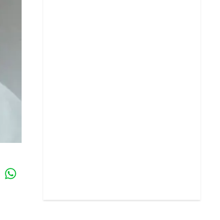
Whatsapp
k