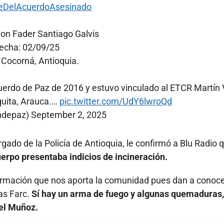
eDelAcuerdoAsesinado
on Fader Santiago Galvis
echa: 02/09/25
 Cocorná, Antioquia.
uerdo de Paz de 2016 y estuvo vinculado al ETCR Martín V
quita, Arauca.…
pic.twitter.com/UdY6lwroQd
ndepaz)
September 2, 2025
do de la Policía de Antioquia, le confirmó a Blu Radio 
erpo presentaba indicios de incineración.
nformación que nos aporta la comunidad pues dan a conoc
las Farc.
Sí hay un arma de fuego y algunas quemaduras,
nel Muñoz.