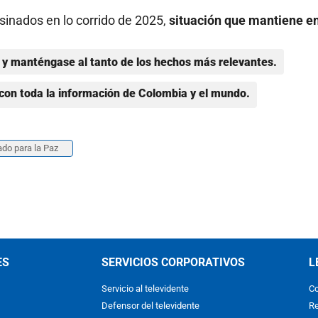
sinados en lo corrido de 2025,
situación que mantiene e
y manténgase al tanto de los hechos más relevantes.
con toda la información de Colombia y el mundo.
do para la Paz
ES
SERVICIOS CORPORATIVOS
L
Servicio al televidente
Co
Defensor del televidente
Re