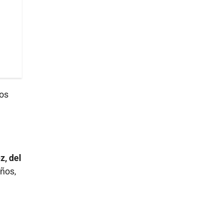
los
z, del
ños,
e