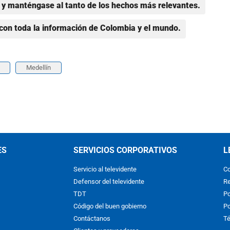
y manténgase al tanto de los hechos más relevantes.
con toda la información de Colombia y el mundo.
Medellín
ES
SERVICIOS CORPORATIVOS
L
Servicio al televidente
Co
Defensor del televidente
Re
TDT
Po
Código del buen gobierno
Po
Contáctanos
Té