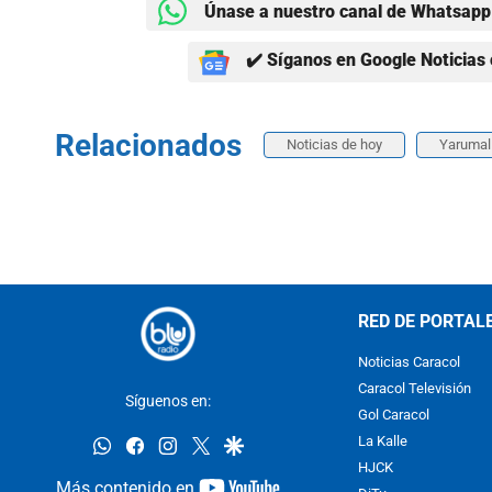
Únase a nuestro canal de Whatsapp 
✔️ Síganos en Google Noticias 
Relacionados
Noticias de hoy
Yarumal
RED DE PORTAL
Noticias Caracol
Caracol Televisión
Síguenos en:
Gol Caracol
whatsapp
facebook
instagram
twitter
google
La Kalle
HJCK
youtube-
Más contenido en