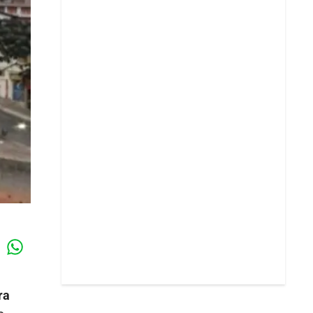
Whatsapp
k
ra