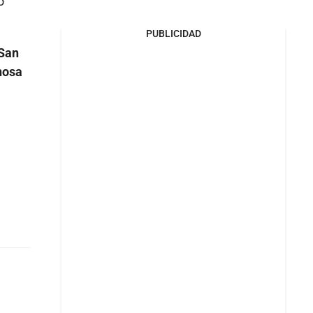
o
PUBLICIDAD
 San
nosa