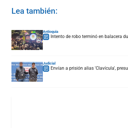
Lea también:
Antioquia
Intento de robo terminó en balacera du
Judicial
Envían a prisión alias 'Clavícula', pres