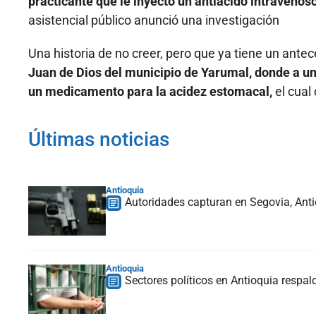
practicante que le inyectó un antiácido intravenoso
asistencial público anunció una investigación
Una historia de no creer, pero que ya tiene un ant
Juan de Dios del municipio de Yarumal, donde a un
un medicamento para la acidez estomacal,
el cual 
Últimas noticias
Antioquia
Autoridades capturan en Segovia, Anti
Antioquia
Sectores políticos en Antioquia respald