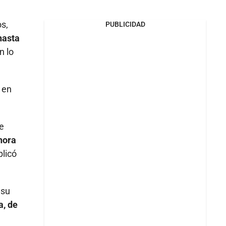
s,
PUBLICIDAD
hasta
n lo
 en
e
hora
plicó
 su
a, de