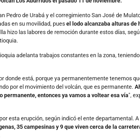
 volcán Los Aburridos el pasado 11 de noviembre.
San Pedro de Urabá y el corregimiento San José de Mulato
tadas en su movilidad, pues
el lodo alcanzaba alturas de 
lla hizo las labores de remoción durante estos días, segú
tioquia.
ioquia adelanta trabajos constantes en la zona, teniendo
a por donde está, porque ya permanentemente tenemos qu
tando por el movimiento del volcán, que es permanente.
A
nto permanente, entonces ya vamos a voltear esa vía
", ex
 por esta erupción, según indicó el ente departamental. A
genas, 35 campesinas y 9 que viven cerca de la carreter
.