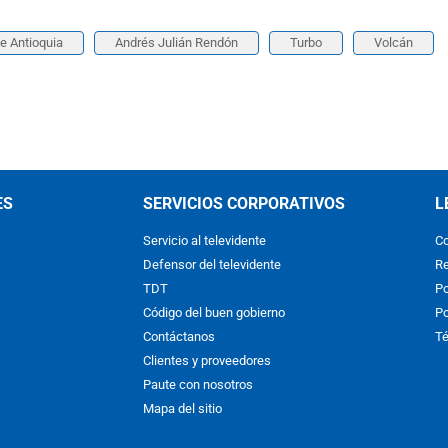
e Antioquia
Andrés Julián Rendón
Turbo
Volcán
ES
SERVICIOS CORPORATIVOS
L
Servicio al televidente
Co
Defensor del televidente
Re
TDT
Po
Código del buen gobierno
Po
Contáctanos
Té
Clientes y proveedores
Paute con nosotros
Mapa del sitio