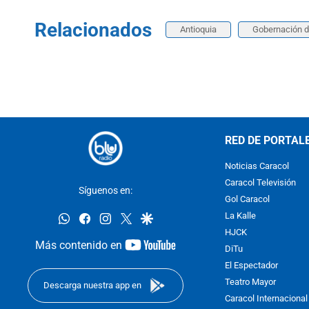
Relacionados
Antioquia
Gobernación d
RED DE PORTAL
Noticias Caracol
Caracol Televisión
Síguenos en:
Gol Caracol
whatsapp
facebook
instagram
twitter
google
La Kalle
HJCK
youtube-
Más contenido en
DiTu
footer
El Espectador
Teatro Mayor
Descarga nuestra app en
Caracol Internacional