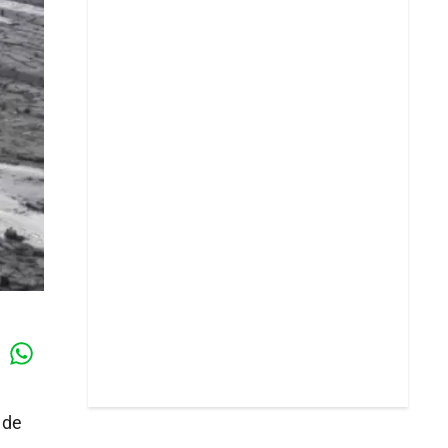
Whatsapp
k
 de