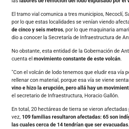
las
labores de remoción del lodo expulsado por el
El tramo vial comunica a tres municipios, Necoclí, 
por lo que estas localidades se venían viendo afec
de cinco y seis metros
, por lo que maquinaria amari
dio a conocer la Secretaría de Infraestructura de An
No obstante, esta entidad de la Gobernación de Ant
cuenta el
movimiento constante de este volcán
.
"Con el volcán de lodo tenemos que eludir esa ví
rellenar con material, porque esa vía se viene sen
vino e hizo la erupción, pero allá hay un movimie
el secretario de Infraestructura, Horacio Gallón.
En total, 20 hectáreas de tierra se vieron afectadas
vez,
109 familias resultaron afectadas: 65 son indí
las cuales cerca de 14 tendrían que ser evacuadas