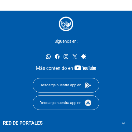
Síguenos en:
whatsapp
facebook
instagram
twitter
google
youtube-
Más contenido en
footer
Descarga nuestra app en
Descarga nuestra app en
RED DE PORTALES