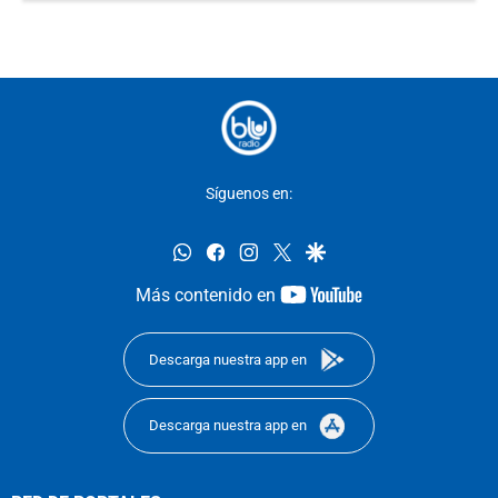
Síguenos en:
whatsapp
facebook
instagram
twitter
google
youtube-
Más contenido en
footer
Descarga nuestra app en
Descarga nuestra app en