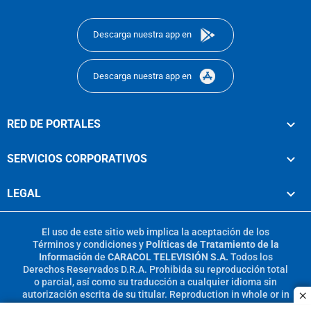
footer
Descarga nuestra app en
Descarga nuestra app en
RED DE PORTALES
SERVICIOS CORPORATIVOS
LEGAL
El uso de este sitio web implica la aceptación de los
Términos y condiciones
y
Políticas de Tratamiento de la
Información
de
CARACOL TELEVISIÓN S.A.
Todos los
Derechos Reservados D.R.A. Prohibida su reproducción total
o parcial, así como su traducción a cualquier idioma sin
autorización escrita de su titular. Reproduction in whole or in
c
part, or translation without written permission is prohibited.