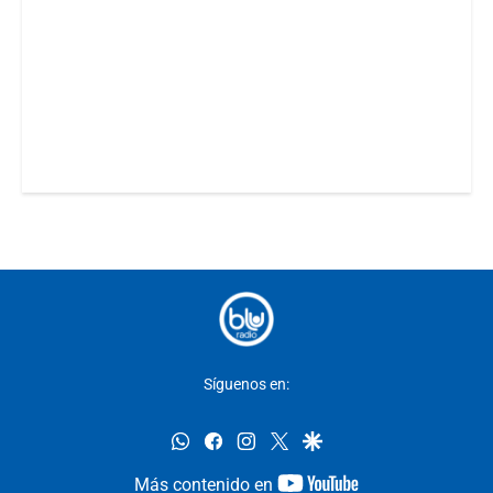
Síguenos en:
whatsapp
facebook
instagram
twitter
google
youtube-
Más contenido en