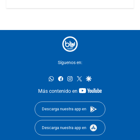
Síguenos en:
whatsapp
facebook
instagram
twitter
google
youtube-
Más contenido en
footer
Descarga nuestra app en
Descarga nuestra app en