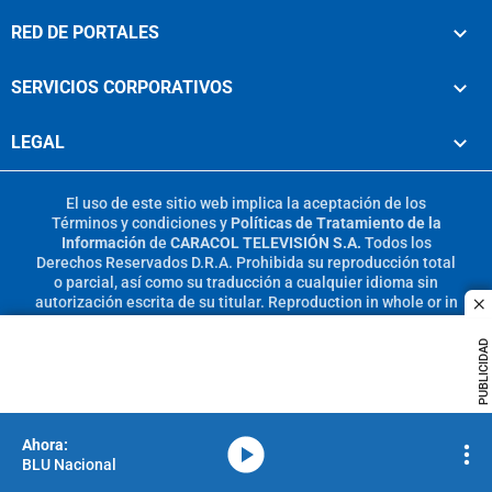
RED DE PORTALES
SERVICIOS CORPORATIVOS
LEGAL
El uso de este sitio web implica la aceptación de los
Términos y condiciones
y
Políticas de Tratamiento de la
Información
de
CARACOL TELEVISIÓN S.A.
Todos los
Derechos Reservados D.R.A. Prohibida su reproducción total
o parcial, así como su traducción a cualquier idioma sin
autorización escrita de su titular. Reproduction in whole or in
c
part, or translation without written permission is prohibited.
All rights reserved 2025.
PUBLICIDAD
MIEMBRO DE:
media-icon
BLU Nacional