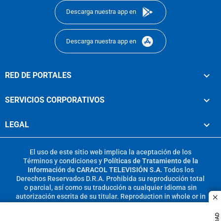
Descarga nuestra app en
Descarga nuestra app en
RED DE PORTALES
SERVICIOS CORPORATIVOS
LEGAL
El uso de este sitio web implica la aceptación de los
Términos y condiciones
y
Políticas de Tratamiento de la
Información
de
CARACOL TELEVISIÓN S.A.
Todos los
Derechos Reservados D.R.A. Prohibida su reproducción total
o parcial, así como su traducción a cualquier idioma sin
autorización escrita de su titular. Reproduction in whole or in
c
part, or translation without written permission is prohibited.
All rights reserved 2025.