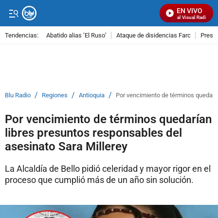
EN VIVO
Señal Visual Radio
Tendencias:
Abatido alias ‘El Ruso’
Ataque de disidencias Farc
Preso
PUBLICIDAD
/
/
/
Blu Radio
Regiones
Antioquia
Por vencimiento de términos quedaría
Por vencimiento de términos quedarían
libres presuntos responsables del
asesinato Sara Millerey
La Alcaldía de Bello pidió celeridad y mayor rigor en el
proceso que cumplió más de un año sin solución.