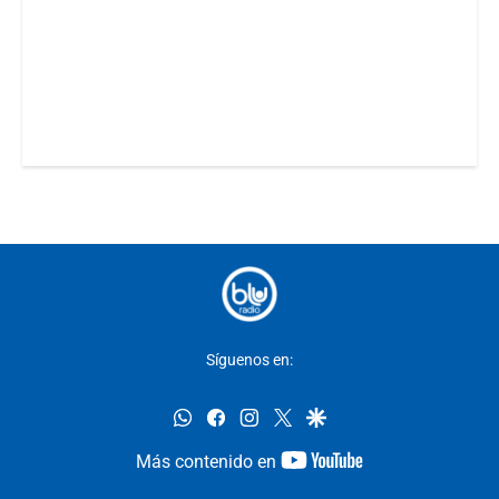
Síguenos en:
whatsapp
facebook
instagram
twitter
google
youtube-
Más contenido en
footer