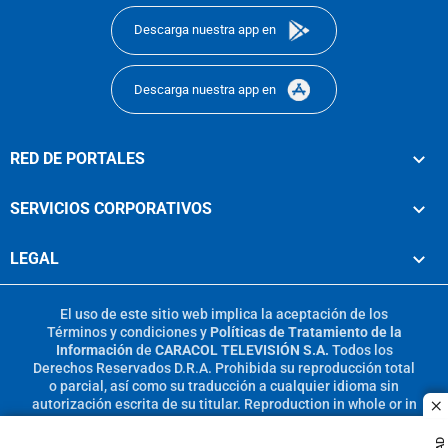
Descarga nuestra app en
Descarga nuestra app en
RED DE PORTALES
SERVICIOS CORPORATIVOS
LEGAL
El uso de este sitio web implica la aceptación de los
Términos y condiciones
y
Políticas de Tratamiento de la
Información
de
CARACOL TELEVISIÓN S.A.
Todos los
Derechos Reservados D.R.A. Prohibida su reproducción total
o parcial, así como su traducción a cualquier idioma sin
autorización escrita de su titular. Reproduction in whole or in
c
part, or translation without written permission is prohibited.
All rights reserved 2025.