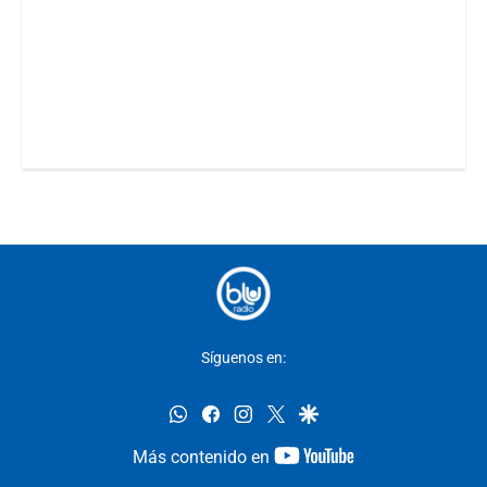
Síguenos en:
whatsapp
facebook
instagram
twitter
google
youtube-
Más contenido en
footer