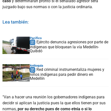
caso
y determinarán pronto si el señalado agresor será
juzgado bajo sus normas o con la justicia ordinaria.
Lea también:
Pacífico
Ejército denuncia agresiones por parte de
indígenas que bloquean la vía Medellín-
Quibdó
Antioquia
Red criminal instrumentaliza mujeres y
niños indígenas para pedir dinero en
Medellín
"Van a hacer una reunión los gobernadores indígenas para
decidir si aplican la justicia pues la que ellos tienen por sus
normas,
por su derecho pues de como etnia o si lo