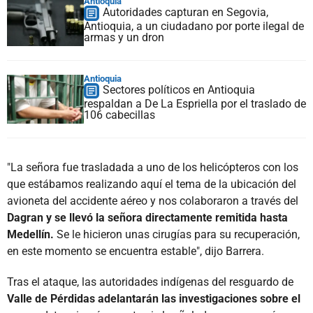
Antioquia
Autoridades capturan en Segovia,
Antioquia, a un ciudadano por porte ilegal de
armas y un dron
Antioquia
Sectores políticos en Antioquia
respaldan a De La Espriella por el traslado de
106 cabecillas
"La señora fue trasladada a uno de los helicópteros con los
que estábamos realizando aquí el tema de la ubicación del
avioneta del accidente aéreo y nos colaboraron a través del
Dagran y se llevó la señora directamente remitida hasta
Medellín.
Se le hicieron unas cirugías para su recuperación,
en este momento se encuentra estable", dijo Barrera.
Tras el ataque, las autoridades indígenas del resguardo de
Valle de Pérdidas adelantarán las investigaciones sobre el