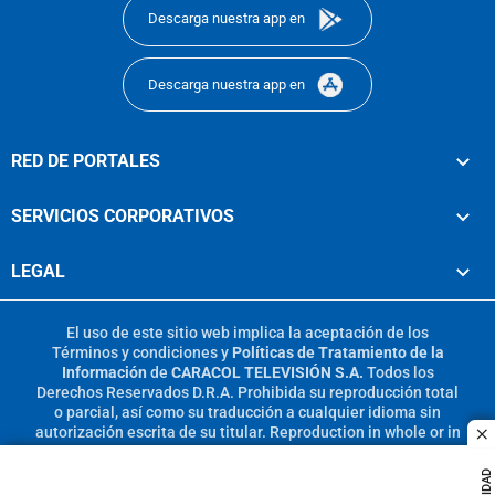
Descarga nuestra app en
Descarga nuestra app en
RED DE PORTALES
SERVICIOS CORPORATIVOS
LEGAL
El uso de este sitio web implica la aceptación de los
Términos y condiciones
y
Políticas de Tratamiento de la
Información
de
CARACOL TELEVISIÓN S.A.
Todos los
Derechos Reservados D.R.A. Prohibida su reproducción total
o parcial, así como su traducción a cualquier idioma sin
autorización escrita de su titular. Reproduction in whole or in
c
part, or translation without written permission is prohibited.
All rights reserved 2025.