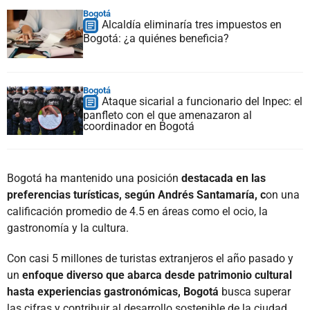
Bogotá
Alcaldía eliminaría tres impuestos en
Bogotá: ¿a quiénes beneficia?
Bogotá
Ataque sicarial a funcionario del Inpec: el
panfleto con el que amenazaron al
coordinador en Bogotá
Bogotá ha mantenido una posición
destacada en las
preferencias turísticas, según Andrés Santamaría, c
on una
calificación promedio de 4.5 en áreas como el ocio, la
gastronomía y la cultura.
Con casi 5 millones de turistas extranjeros el año pasado y
un
enfoque diverso que abarca desde patrimonio cultural
hasta experiencias gastronómicas, Bogotá
busca superar
las cifras y contribuir al desarrollo sostenible de la ciudad.