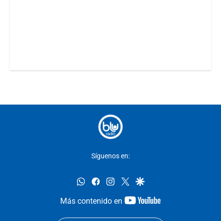
Síguenos en:
whatsapp
facebook
instagram
twitter
google
youtube-
Más contenido en
footer