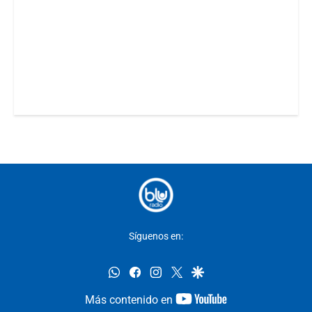
Síguenos en:
whatsapp
facebook
instagram
twitter
google
youtube-
Más contenido en
footer