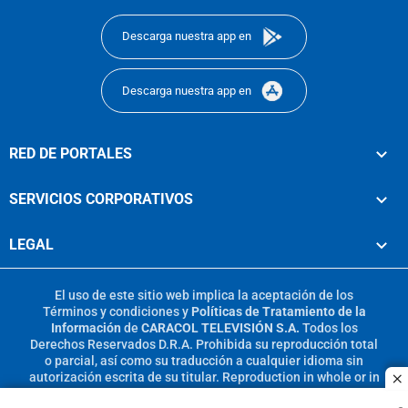
Descarga nuestra app en
Descarga nuestra app en
RED DE PORTALES
SERVICIOS CORPORATIVOS
LEGAL
El uso de este sitio web implica la aceptación de los
Términos y condiciones
y
Políticas de Tratamiento de la
Información
de
CARACOL TELEVISIÓN S.A.
Todos los
Derechos Reservados D.R.A. Prohibida su reproducción total
o parcial, así como su traducción a cualquier idioma sin
autorización escrita de su titular. Reproduction in whole or in
c
part, or translation without written permission is prohibited.