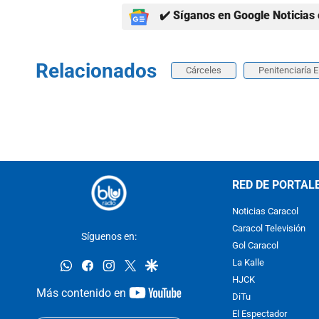
✔️ Síganos en Google Noticias 
Relacionados
Cárceles
Penitenciaría 
RED DE PORTAL
Noticias Caracol
Caracol Televisión
Síguenos en:
Gol Caracol
whatsapp
facebook
instagram
twitter
google
La Kalle
HJCK
youtube-
Más contenido en
DiTu
footer
El Espectador