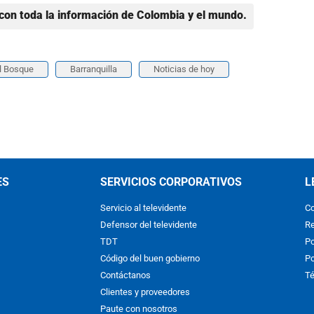
con toda la información de Colombia y el mundo.
El Bosque
Barranquilla
Noticias de hoy
ES
SERVICIOS CORPORATIVOS
L
Servicio al televidente
Co
Defensor del televidente
Re
TDT
Po
Código del buen gobierno
Po
Contáctanos
Té
Clientes y proveedores
Paute con nosotros