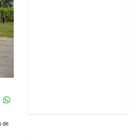
Whatsapp
k
s de