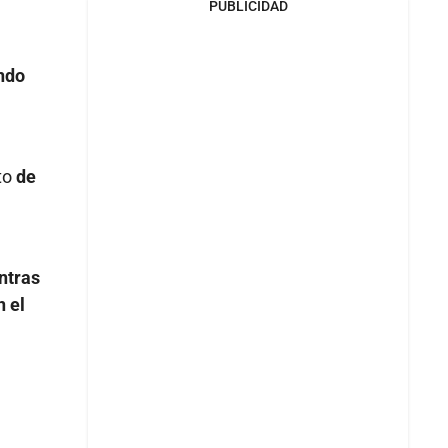
PUBLICIDAD
ndo
to
de
ntras
n el