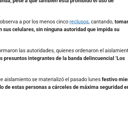
anda, pese a que también está prohibido el uso de
e observa a por los menos cinco
reclusos
, cantando,
toma
n sus celulares, sin ninguna autoridad que impida su
formaron las autoridades, quienes ordenaron el aislamien
os presuntos integrantes de la banda delincuencial ‘Los
te aislamiento se materializó el pasado lunes
festivo mie
ado de estas personas a cárceles de máxima seguridad e