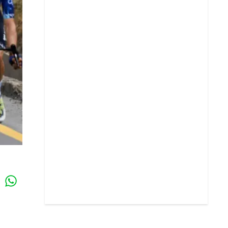
Whatsapp
k