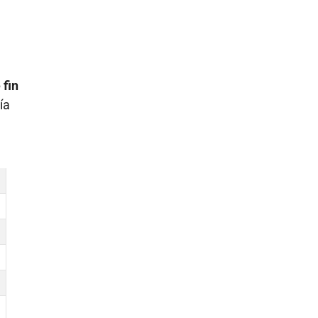
 fin
ía