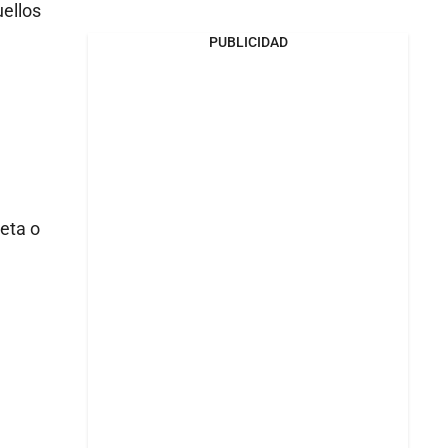
uellos
PUBLICIDAD
leta o