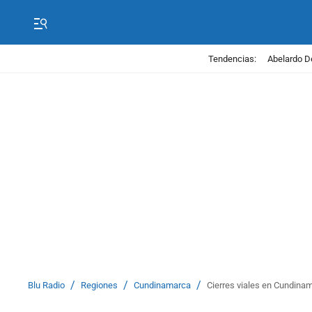
Tendencias:
Abelardo D
/
/
/
Blu Radio
Regiones
Cundinamarca
Cierres viales en Cundina