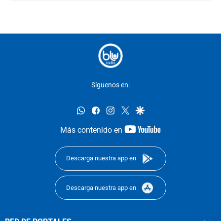
Síguenos en:
whatsapp
facebook
instagram
twitter
google
youtube-
Más contenido en
footer
Descarga nuestra app en
Descarga nuestra app en