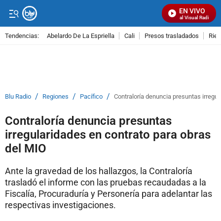
EN VIVO
Señal Visual Radio
Tendencias:
Abelardo De La Espriella
Cali
Presos trasladados
Rie
PUBLICIDAD
/
/
/
Blu Radio
Regiones
Pacífico
Contraloría denuncia presuntas irregu
Contraloría denuncia presuntas
irregularidades en contrato para obras
del MIO
Ante la gravedad de los hallazgos, la Contraloría
trasladó el informe con las pruebas recaudadas a la
Fiscalía, Procuraduría y Personería para adelantar las
respectivas investigaciones.