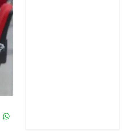
Whatsapp
k