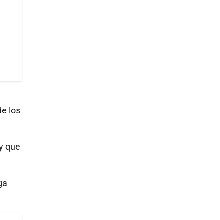
e los
y que
ga