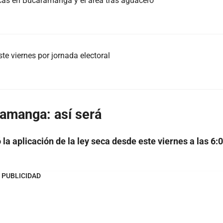
icas en Bucaramanga y el área tras aguacero
e viernes por jornada electoral
amanga: así será
 la aplicación de la ley seca desde este viernes a las 6:
PUBLICIDAD