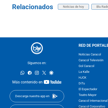
Relacionados
Noticias de hoy
Blu Radi
RED DE PORTAL
Noticias Caracol
Caracol Televisión
Síguenos en:
Gol Caracol
whatsapp
facebook
instagram
twitter
google
La Kalle
HJCK
youtube-
Más contenido en
DiTu
footer
El Espectador
Teatro Mayor
Descarga nuestra app en
Caracol Internacional
Caracol Corporativo