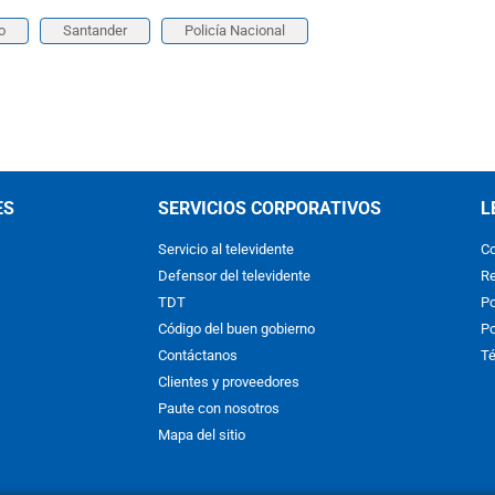
o
Santander
Policía Nacional
ES
SERVICIOS CORPORATIVOS
L
Servicio al televidente
Co
Defensor del televidente
Re
TDT
Po
Código del buen gobierno
Po
Contáctanos
Té
Clientes y proveedores
Paute con nosotros
Mapa del sitio