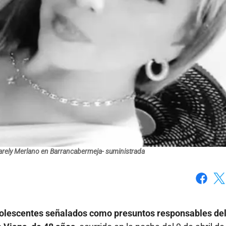
arely Merlano en Barrancabermeja- suministrada
Faceboo
X
dolescentes señalados como presuntos responsables de