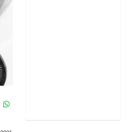
Whatsapp
k
l