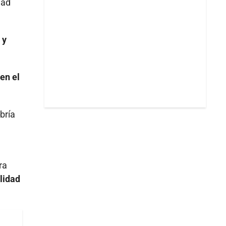
dad
 y
en el
bría
ra
lidad