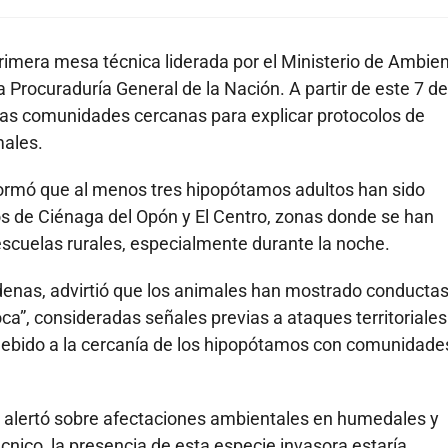
 primera mesa técnica liderada por el Ministerio de Ambien
 Procuraduría General de la Nación. A partir de este 7 de
las comunidades cercanas para explicar protocolos de
males.
ormó que al menos tres hipopótamos adultos han sido
os de Ciénaga del Opón y El Centro, zonas donde se han
escuelas rurales, especialmente durante la noche.
enas, advirtió que los animales han mostrado conducta
a”, consideradas señales previas a ataques territoriales
debido a la cercanía de los hipopótamos con comunidade
o alertó sobre afectaciones ambientales en humedales y
écnico, la presencia de esta especie invasora estaría