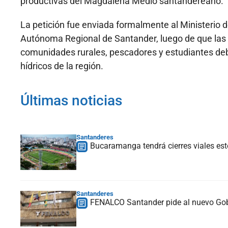
productivas del Magdalena Medio santandereano.
La petición fue enviada formalmente al Ministerio d
Autónoma Regional de Santander, luego de que las a
comunidades rurales, pescadores y estudiantes deb
hídricos de la región.
Últimas noticias
Santanderes
Bucaramanga tendrá cierres viales est
Santanderes
FENALCO Santander pide al nuevo Gobie