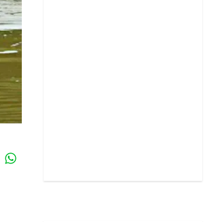
Whatsapp
k