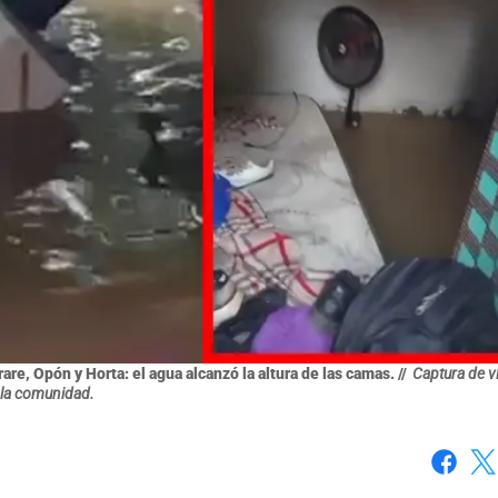
re, Opón y Horta: el agua alcanzó la altura de las camas. //
Captura de v
la comunidad.
Faceboo
X