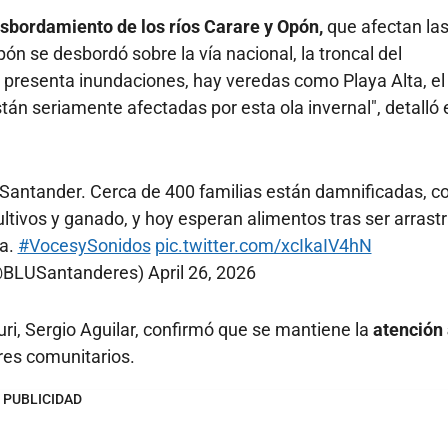
sbordamiento de los ríos Carare y Opón,
que afectan la
pón se desbordó sobre la vía nacional, la troncal del
presenta inundaciones, hay veredas como Playa Alta, el
tán seriamente afectadas por esta ola invernal", detalló 
 Santander. Cerca de 400 familias están damnificadas, co
cultivos y ganado, y hoy esperan alimentos tras ser arrast
ra.
#VocesySonidos
pic.twitter.com/xcIkaIV4hN
(@BLUSantanderes)
April 26, 2026
uri, Sergio Aguilar, confirmó que se mantiene la
atención 
res comunitarios.
PUBLICIDAD