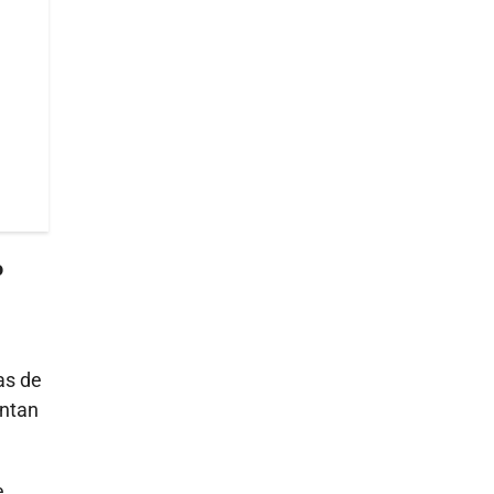
o
as de
entan
e