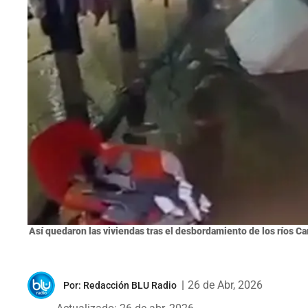
Así quedaron las viviendas tras el desbordamiento de los ríos Cara
|
26 de Abr, 2026
Por:
Redacción BLU Radio