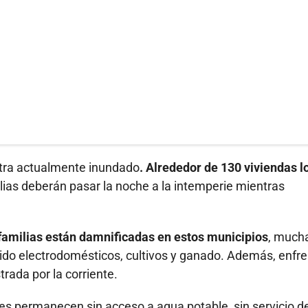
ntra actualmente inundado
. Alrededor de 130 viviendas l
lias deberán pasar la noche a la intemperie mientras
 familias están damnificadas en estos municipios
, much
erdido electrodomésticos, cultivos y ganado. Además, enfr
rada por la corriente.
 permanecen sin acceso a agua potable, sin servicio d