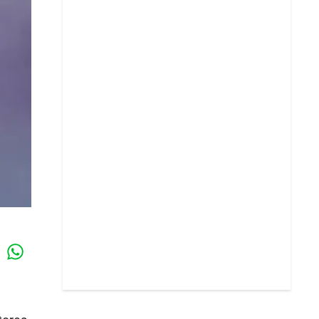
Whatsapp
k