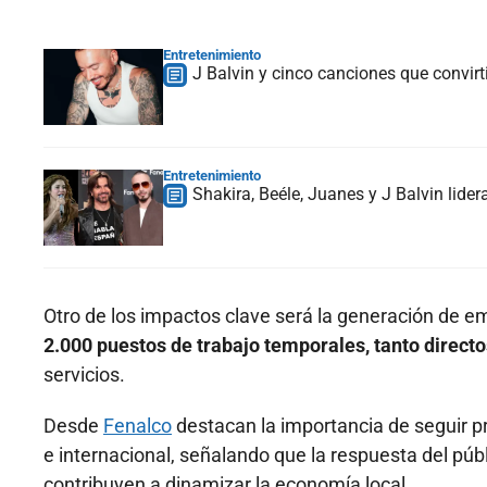
Entretenimiento
J Balvin y cinco canciones que convir
Entretenimiento
Shakira, Beéle, Juanes y J Balvin lide
Otro de los impactos clave será la generación de e
2.000 puestos de trabajo temporales, tanto directo
servicios.
Desde
Fenalco
destacan la importancia de seguir pr
e internacional, señalando que la respuesta del públ
contribuyen a dinamizar la economía local.