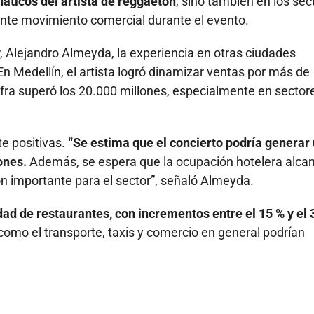
náticos del artista de reggaetón
, sino también en los sec
nte movimiento comercial durante el evento.
, Alejandro Almeyda, la experiencia en otras ciudades
En Medellín, el artista logró dinamizar ventas por más de
ifra superó los 20.000 millones, especialmente en sector
e positivas.
“Se estima que el concierto podría generar
ones.
Además, se espera que la ocupación hotelera alca
ón importante para el sector”, señaló Almeyda.
dad de restaurantes, con incrementos entre el 15 % y el 
como el transporte, taxis y comercio en general podrían