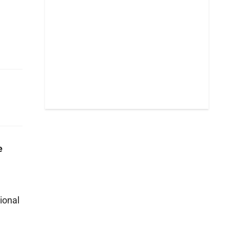
e
ional