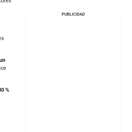
tores
PUBLICIDAD
es
 un
nce
30 %