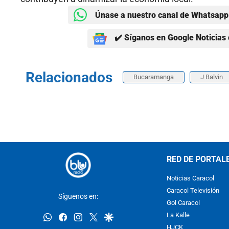
Únase a nuestro canal de Whatsapp 
✔️ Síganos en Google Noticias 
Relacionados
Bucaramanga
J Balvin
RED DE PORTAL
Noticias Caracol
Caracol Televisión
Síguenos en:
Gol Caracol
whatsapp
facebook
instagram
twitter
google
La Kalle
HJCK