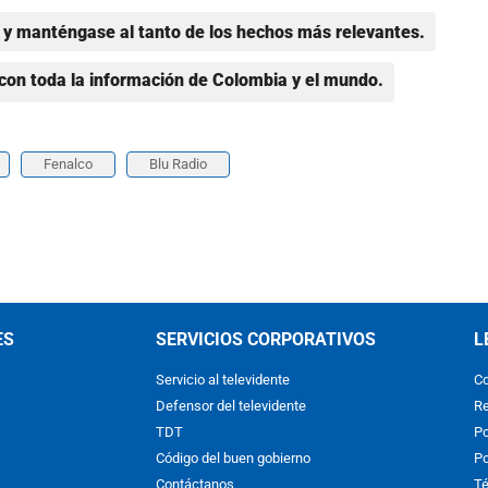
y manténgase al tanto de los hechos más relevantes.
con toda la información de Colombia y el mundo.
Fenalco
Blu Radio
ES
SERVICIOS CORPORATIVOS
L
Servicio al televidente
Co
Defensor del televidente
Re
TDT
Po
Código del buen gobierno
Po
Contáctanos
Té