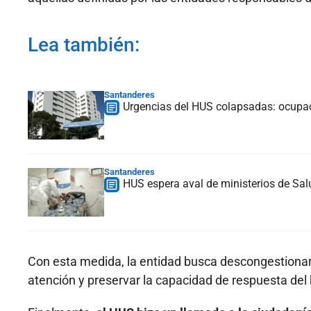
Lea también:
Santanderes
Urgencias del HUS colapsadas: ocupac
Santanderes
HUS espera aval de ministerios de Sal
Con esta medida, la entidad busca descongestionar e
atención y preservar la capacidad de respuesta del