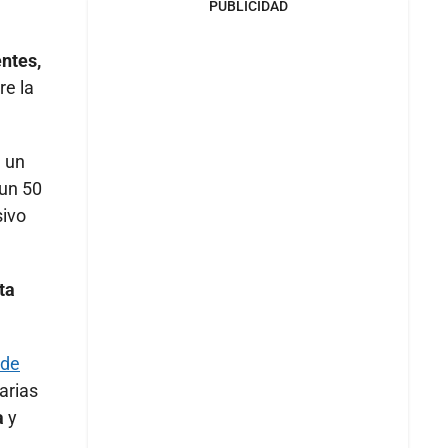
PUBLICIDAD
ntes,
re la
a un
 un 50
sivo
ta
 de
arias
a
y