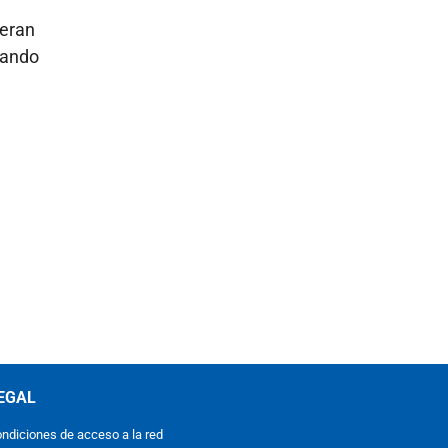
ieran
uando
EGAL
ndiciones de acceso a la red