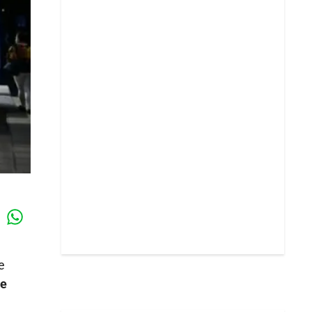
Whatsapp
k
e
de