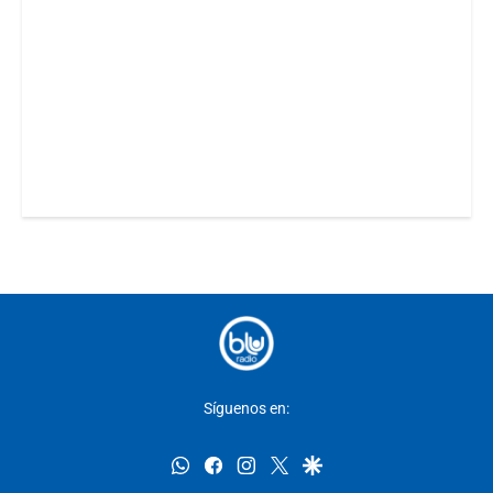
Síguenos en:
whatsapp
facebook
instagram
twitter
google