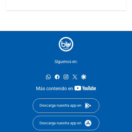
Síguenos en:
whatsapp
facebook
instagram
twitter
google
youtube-
Más contenido en
footer
Descarga nuestra app en
Descarga nuestra app en