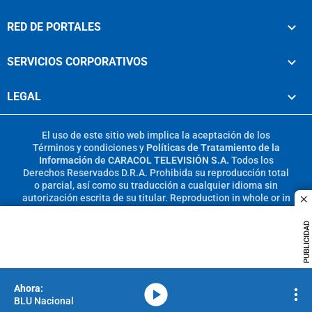
RED DE PORTALES
SERVICIOS CORPORATIVOS
LEGAL
El uso de este sitio web implica la aceptación de los
Términos y condiciones
y
Políticas de Tratamiento de la
Información
de
CARACOL TELEVISIÓN S.A.
Todos los
Derechos Reservados D.R.A. Prohibida su reproducción total
o parcial, así como su traducción a cualquier idioma sin
autorización escrita de su titular. Reproduction in whole or in
c
part, or translation without written permission is prohibited.
All rights reserved 2025.
PUBLICIDAD
MIEMBRO DE:
media-icon
BLU Nacional