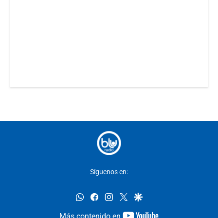
Síguenos en:
whatsapp
facebook
instagram
twitter
google
youtube-
Más contenido en