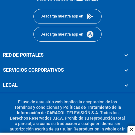
footer
Descarga nuestra app en
Descarga nuestra app en
RED DE PORTALES
SERVICIOS CORPORATIVOS
LEGAL
El uso de este sitio web implica la aceptación de los
Términos y condiciones
y
Políticas de Tratamiento de la
Información
de
CARACOL TELEVISIÓN S.A.
Todos los
Derechos Reservados D.R.A. Prohibida su reproducción total
o parcial, así como su traducción a cualquier idioma sin
autorización escrita de su titular. Reproduction in whole or in
c
part, or translation without written permission is prohibited.