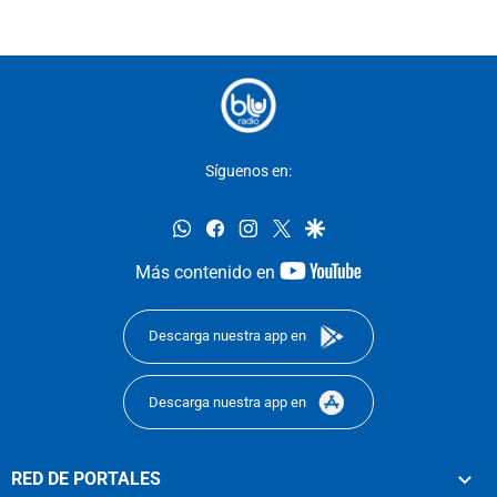
Síguenos en:
whatsapp
facebook
instagram
twitter
google
youtube-
Más contenido en
footer
Descarga nuestra app en
Descarga nuestra app en
RED DE PORTALES