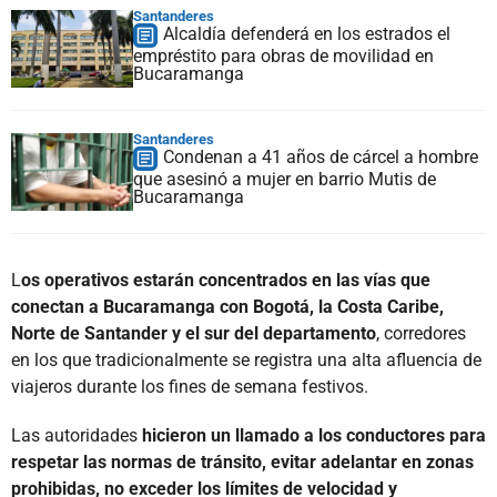
Santanderes
Alcaldía defenderá en los estrados el
empréstito para obras de movilidad en
Bucaramanga
Santanderes
Condenan a 41 años de cárcel a hombre
que asesinó a mujer en barrio Mutis de
Bucaramanga
L
os operativos estarán concentrados en las vías que
conectan a Bucaramanga con Bogotá, la Costa Caribe,
Norte de Santander y el sur del departamento
, corredores
en los que tradicionalmente se registra una alta afluencia de
viajeros durante los fines de semana festivos.
Las autoridades
hicieron un llamado a los conductores para
respetar las normas de tránsito, evitar adelantar en zonas
prohibidas, no exceder los límites de velocidad y