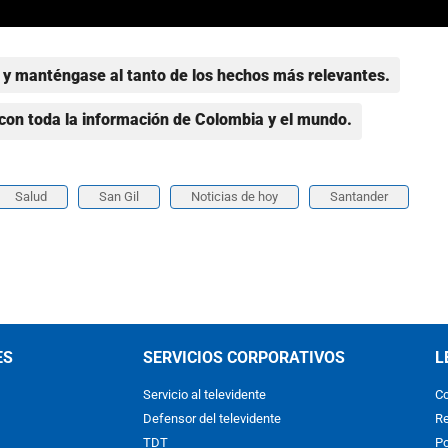
y manténgase al tanto de los hechos más relevantes.
con toda la información de Colombia y el mundo.
Salud
San Gil
Noticias de hoy
Santander
ES
SERVICIOS CORPORATIVOS
L
Servicio al televidente
Co
Defensor del televidente
Re
TDT
Po