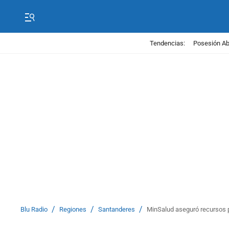
Tendencias:
Posesión Abe
/
/
/
Blu Radio
Regiones
Santanderes
MinSalud aseguró recursos po