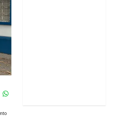
Whatsapp
k
ento