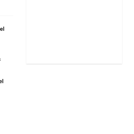
el
s
el